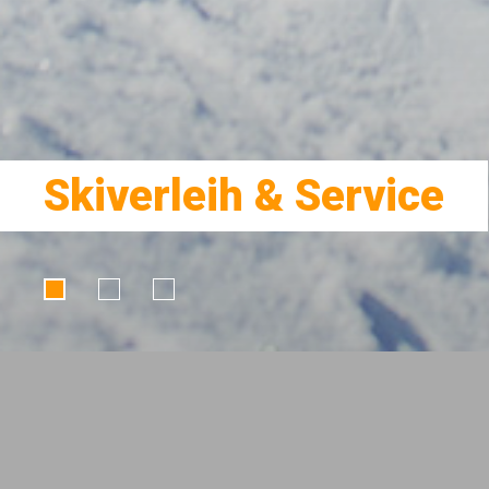
Skiverleih & Service
Anfrage für Ihre Leihausrüs